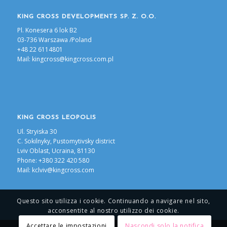
KING CROSS DEVELOPMENTS SP. Z. O.O.
Pl. Konesera 6 lok B2
03-736 Warszawa /Poland
+48 22 6114801
Mail:
kingcross@kingcross.com.pl
KING CROSS LEOPOLIS
Ul. Stryiska 30
С. Sokilnyky, Pustomytivsky district
Lviv Oblast, Ucraina, 81130
Phone: +380 322 420 580
Mail:
kclviv@kingcross.com
Questo sito utilizza i cookie. Continuando a navigare nel sito,
acconsentite al nostro utilizzo dei cookie.
Accettare le impostazioni
Nascondi solo la notifica